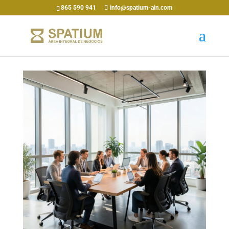
865 590 941
info@spatium-ain.com