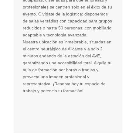
equipadas, diseñadas para que empresas y
y 
profesionales se centren solo en el éxito de su
pr
evento. Olvídate de la logística: disponemos
qu
de salas versátiles con capacidad para grupos
fu
reducidos o hasta 50 personas, con mobiliario
po
adaptable y tecnología avanzada.
y 
Nuestra ubicación es inmejorable, situadas en
tr
el centro neurálgico de Alicante y a solo 2
in
minutos andando de la estación del AVE,
es
garantizando una accesibilidad total. Alquila tu
re
aula de formación por horas o franjas y
ár
proyecta una imagen profesional y
Po
representativa. ¡Reserva hoy tu espacio de
qu
trabajo y potencia tu formación!
Co
nu
de
pe