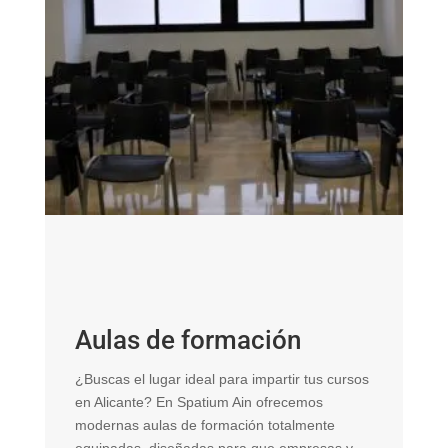
C
Aulas de formación
¿B
¿Buscas el lugar ideal para impartir tus cursos
ps
en Alicante? En Spatium Ain ofrecemos
In
modernas aulas de formación totalmente
di