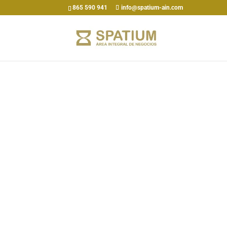
865 590 941
info@spatium-ain.com