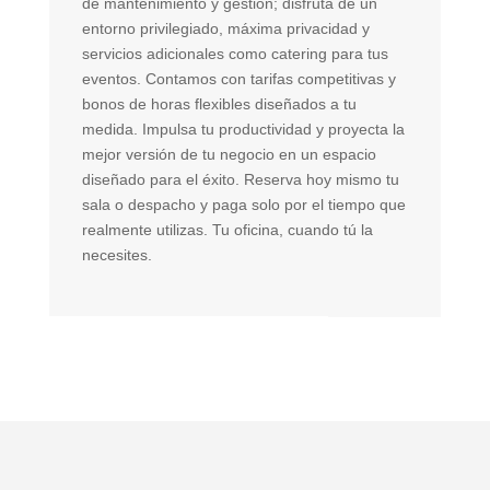
de mantenimiento y gestión; disfruta de un
le
entorno privilegiado, máxima privacidad y
Tr
servicios adicionales como catering para tus
qu
eventos. Contamos con tarifas competitivas y
De
bonos de horas flexibles diseñados a tu
ce
medida. Impulsa tu productividad y proyecta la
in
mejor versión de tu negocio en un espacio
no
diseñado para el éxito. Reserva hoy mismo tu
pr
sala o despacho y paga solo por el tiempo que
tu
realmente utilizas. Tu oficina, cuando tú la
re
necesites.