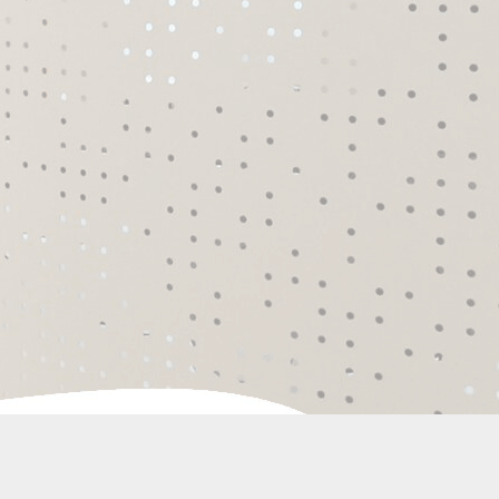
Domiciliación Social y
Fiscal
Estamos especializados en
domiciliación de sociedades.
desde 7.50 €/mes
Más info