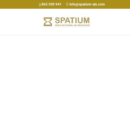
865 590 941
info@spatium-ain.com