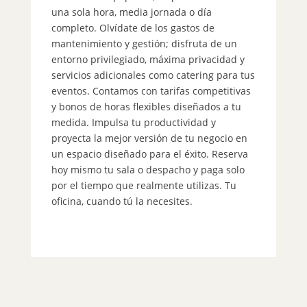
te
una sola hora, media jornada o día
Sm
completo. Olvídate de los gastos de
er
mantenimiento y gestión; disfruta de un
co
entorno privilegiado, máxima privacidad y
fi
servicios adicionales como catering para tus
mi
eventos. Contamos con tarifas competitivas
qu
y bonos de horas flexibles diseñados a tu
su
medida. Impulsa tu productividad y
pa
proyecta la mejor versión de tu negocio en
co
un espacio diseñado para el éxito. Reserva
ne
hoy mismo tu sala o despacho y paga solo
¡R
por el tiempo que realmente utilizas. Tu
el
oficina, cuando tú la necesites.