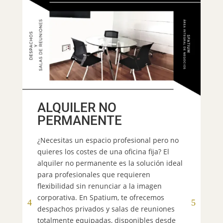
ALQUILER NO
PERMANENTE
E
¿Necesitas un espacio profesional pero no
quieres los costes de una oficina fija? El
De
alquiler no permanente es la solución ideal
es
para profesionales que requieren
di
flexibilidad sin renunciar a la imagen
ex
corporativa. En Spatium, te ofrecemos
pe
despachos privados y salas de reuniones
il
totalmente equipadas, disponibles desde