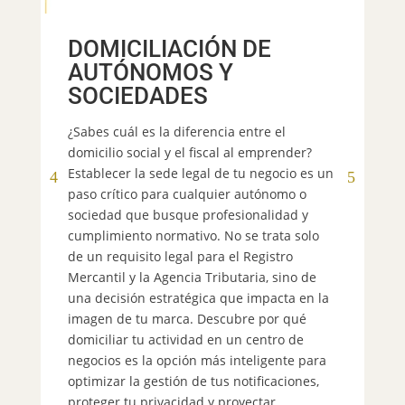
I
DOMICILIACIÓN DE
D
AUTÓNOMOS Y
SOCIEDADES
¿C
de
¿Sabes cuál es la diferencia entre el
co
domicilio social y el fiscal al emprender?
pr
Establecer la sede legal de tu negocio es un
se
paso crítico para cualquier autónomo o
de
sociedad que busque profesionalidad y
es
cumplimiento normativo. No se trata solo
se
de un requisito legal para el Registro
En
Mercantil y la Agencia Tributaria, sino de
em
una decisión estratégica que impacta en la
do
imagen de tu marca. Descubre por qué
es
domiciliar tu actividad en un centro de
pr
negocios es la opción más inteligente para
ta
optimizar la gestión de tus notificaciones,
pr
proteger tu privacidad y proyectar