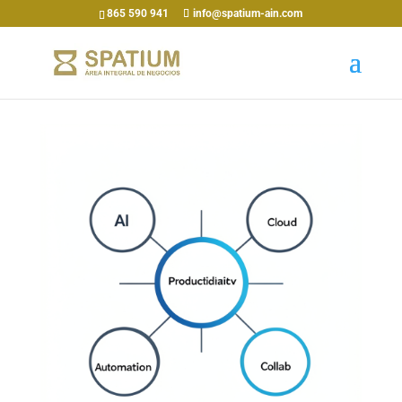
865 590 941
info@spatium-ain.com