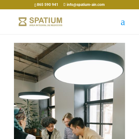
865 590 941
info@spatium-ain.com