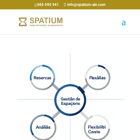
865 590 941
info@spatium-ain.com