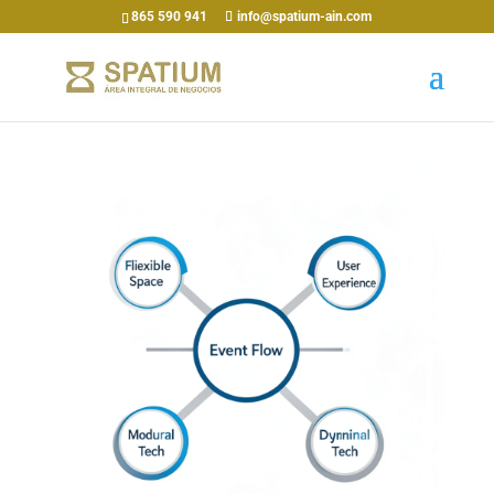
865 590 941
info@spatium-ain.com