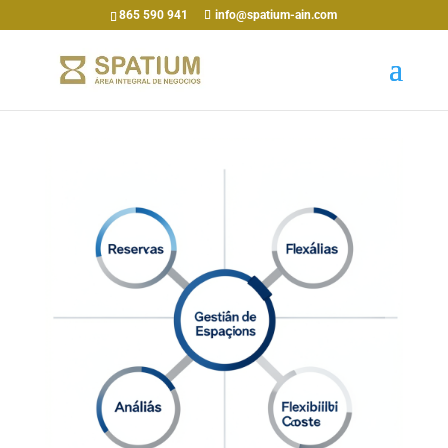
865 590 941
info@spatium-ain.com