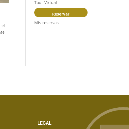
Tour Virtual
Reservar
Mis reservas
 el
nte
LEGAL