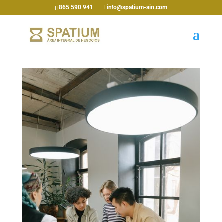
865 590 941
info@spatium-ain.com