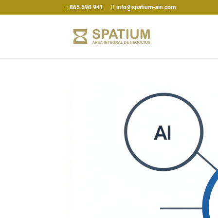
865 590 941
info@spatium-ain.com