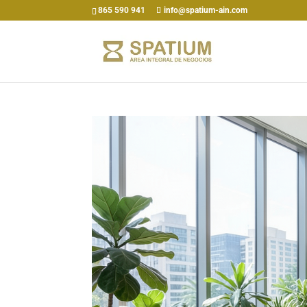
865 590 941
info@spatium-ain.com