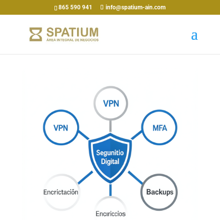
865 590 941
info@spatium-ain.com