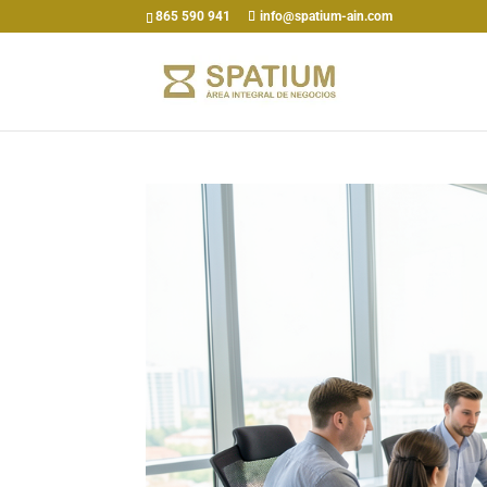
865 590 941
info@spatium-ain.com