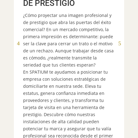
DE PRESTIGIO
E
¿Cómo proyectar una imagen profesional y
de prestigio que abra las puertas del éxito
comercial? En un mercado competitivo, la
¿B
primera impresión es determinante: puede
co
ser la clave para cerrar un trato o el motivo
De
de un rechazo. Aunque trabajar desde casa
el
es cómodo, ¿realmente transmite la
so
seriedad que tus clientes esperan?
au
En SPATIUM te ayudamos a posicionar tu
se
empresa con soluciones estratégicas de
po
domiciliarte en nuestra sede. Eleva tu
pr
estatus, genera confianza inmediata en
es
proveedores y clientes, y transforma tu
cl
tarjeta de visita en una herramienta de
Op
prestigio. Descubre cómo nuestras
el
instalaciones de alta calidad pueden
tu
potenciar tu marca y asegurar que tu valía
tu
profesional sea reconocida desde el primer