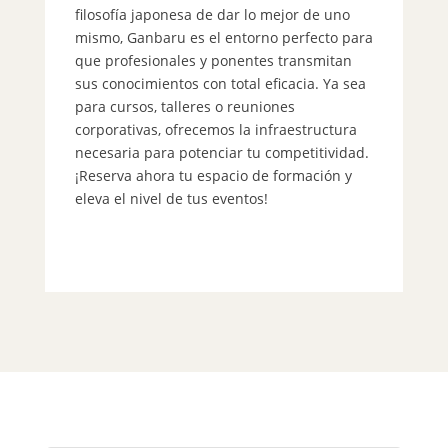
filosofía japonesa de dar lo mejor de uno
do
mismo, Ganbaru es el entorno perfecto para
es
que profesionales y ponentes transmitan
pr
sus conocimientos con total eficacia. Ya sea
ta
para cursos, talleres o reuniones
pr
corporativas, ofrecemos la infraestructura
in
necesaria para potenciar tu competitividad.
po
¡Reserva ahora tu espacio de formación y
pr
eleva el nivel de tus eventos!
co