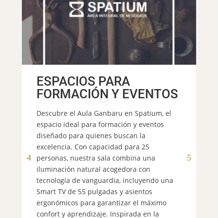
ESPACIOS PARA
I
FORMACIÓN Y EVENTOS
D
Descubre el Aula Ganbaru en Spatium, el
¿C
espacio ideal para formación y eventos
de
diseñado para quienes buscan la
co
excelencia. Con capacidad para 25
pr
personas, nuestra sala combina una
se
iluminación natural acogedora con
de
tecnología de vanguardia, incluyendo una
es
Smart TV de 55 pulgadas y asientos
se
ergonómicos para garantizar el máximo
En
confort y aprendizaje. Inspirada en la
em