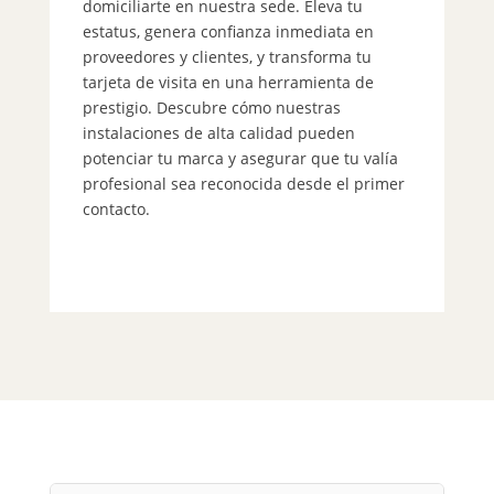
domiciliarte en nuestra sede. Eleva tu
pr
estatus, genera confianza inmediata en
es
proveedores y clientes, y transforma tu
cl
tarjeta de visita en una herramienta de
Op
prestigio. Descubre cómo nuestras
el
instalaciones de alta calidad pueden
tu
potenciar tu marca y asegurar que tu valía
tu
profesional sea reconocida desde el primer
ev
contacto.