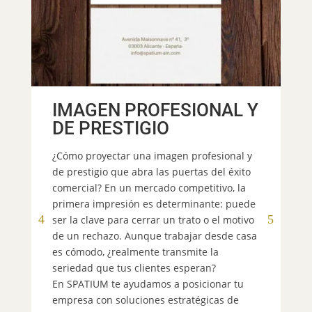
IMAGEN PROFESIONAL Y
DE PRESTIGIO
E
¿Cómo proyectar una imagen profesional y
de prestigio que abra las puertas del éxito
comercial? En un mercado competitivo, la
¿B
primera impresión es determinante: puede
co
ser la clave para cerrar un trato o el motivo
De
de un rechazo. Aunque trabajar desde casa
el
es cómodo, ¿realmente transmite la
so
seriedad que tus clientes esperan?
au
En SPATIUM te ayudamos a posicionar tu
se
empresa con soluciones estratégicas de
po