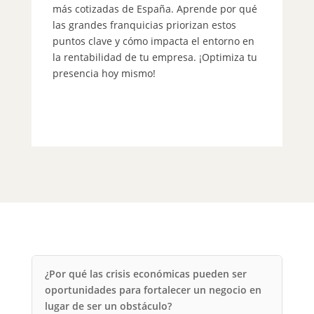
más cotizadas de España. Aprende por qué
me
las grandes franquicias priorizan estos
pr
puntos clave y cómo impacta el entorno en
un
la rentabilidad de tu empresa. ¡Optimiza tu
ho
presencia hoy mismo!
po
of
¿Por qué las crisis económicas pueden ser
oportunidades para fortalecer un negocio en
lugar de ser un obstáculo?