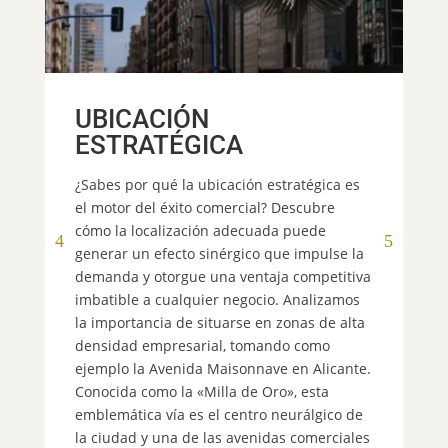
A
UBICACIÓN
¿N
qu
ESTRATÉGICA
al
¿Sabes por qué la ubicación estratégica es
pa
el motor del éxito comercial? Descubre
fl
cómo la localización adecuada puede
co
generar un efecto sinérgico que impulse la
de
demanda y otorgue una ventaja competitiva
to
imbatible a cualquier negocio. Analizamos
un
la importancia de situarse en zonas de alta
co
densidad empresarial, tomando como
ma
ejemplo la Avenida Maisonnave en Alicante.
en
Conocida como la «Milla de Oro», esta
se
emblemática vía es el centro neurálgico de
ev
la ciudad y una de las avenidas comerciales
y 