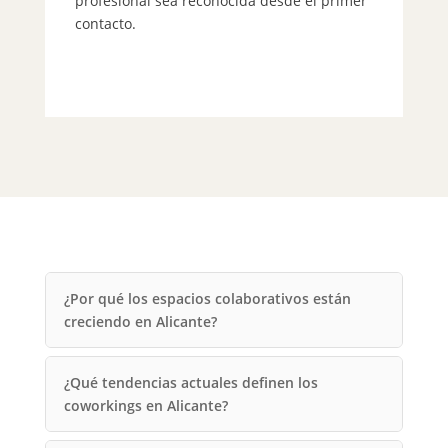
profesional sea reconocida desde el primer
¡R
contacto.
el
¿Por qué los espacios colaborativos están
creciendo en Alicante?
¿Qué tendencias actuales definen los
coworkings en Alicante?