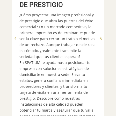
DE PRESTIGIO
¿Cómo proyectar una imagen profesional y
De
de prestigio que abra las puertas del éxito
es
comercial? En un mercado competitivo, la
di
primera impresión es determinante: puede
ex
ser la clave para cerrar un trato o el motivo
pe
de un rechazo. Aunque trabajar desde casa
il
es cómodo, ¿realmente transmite la
te
seriedad que tus clientes esperan?
Sm
En SPATIUM te ayudamos a posicionar tu
er
empresa con soluciones estratégicas de
co
domiciliarte en nuestra sede. Eleva tu
fi
estatus, genera confianza inmediata en
mi
proveedores y clientes, y transforma tu
qu
tarjeta de visita en una herramienta de
su
prestigio. Descubre cómo nuestras
pa
instalaciones de alta calidad pueden
co
potenciar tu marca y asegurar que tu valía
ne