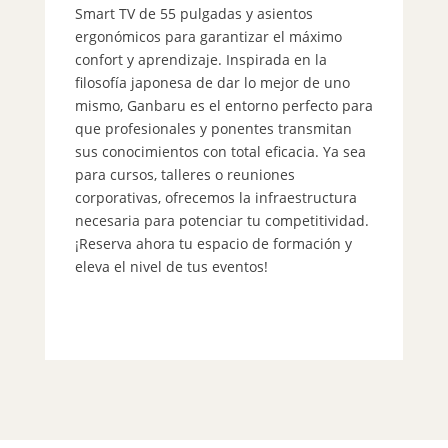
im
Smart TV de 55 pulgadas y asientos
la
ergonómicos para garantizar el máximo
d
confort y aprendizaje. Inspirada en la
ej
filosofía japonesa de dar lo mejor de uno
Co
mismo, Ganbaru es el entorno perfecto para
em
que profesionales y ponentes transmitan
la
sus conocimientos con total eficacia. Ya sea
má
para cursos, talleres o reuniones
la
corporativas, ofrecemos la infraestructura
pu
necesaria para potenciar tu competitividad.
la
¡Reserva ahora tu espacio de formación y
pr
eleva el nivel de tus eventos!